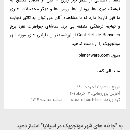
دهد . اشیایی از عصر برنز (قرن 7 قبل از میلاد) متعلق به
فرهنگ عبری ها، یونانی ها، رومی ها و دیگر محصولات هنری
ما قبل تاریخ دارد که با مشاهده آنان می توان به تاثیر تجارت
و تهاجم فرهنگی منطقه پی برد. تماشای جواهرات نقره برج
Castellet de Banyoles از ارزشمندترین دارایی های موزه شهر
مونجویک را از دست ندهید.
منبع: planetware.com
منبع: الی گشت
تاریخ انتشار:
17 خرداد 1401
آخرین بروزرسانی:
17 خرداد 1401
گردآورنده:
steam.host-fa.ir
شناسه مطلب: 10114
به "جاذبه های شهر مونجویک در اسپانیا" امتیاز دهید