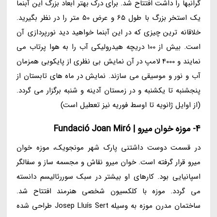
گرانبها را داشت افتتاح شد. برای درک بهتر ابعاد بزرگ این آبنما
یک استخر بزرگ با طول 65 و عرض 50 متر را در نظر بگیرید.
خلاقانه ترین چیزی که در این آبنما خواهید دید نورپردازی آن
است. بیش از 100 دریچه هیدرولیکی آب را به هوا پرتاب می
نمایند و 4000 لامپ در آن نمایش بی نظری از پایکوبی همزمان
آب و نور و موسیقی می سازند. نمایش در ماه های تابستان از
پنجشنبه تا یکشنبه و در زمستان آدینه و شنبه برگزار می گردد.
(از اوایل ژانویه تا اوسط فوریه نیز تعطیل است)
4- موزه خوان میرو | Fundació Joan Miró
در قسمت دوست داشتنی پارک شهر مونجویک، موزه خوان
میرو قرار گرفته است. خوان میرو نقاش و مجسمه ساز و سفالگر
اسپانیایی بود. کارهای او بیشتر در سبک سوررئالیسم دانسته
می گردد. موزه با کلکسیون شخصی هنرمند افتتاح شد.
ساختمان مدرن موزه به وسیله Josep Lluís Sert طراحی شده