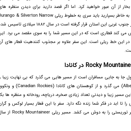
خار از آن عبور خواهید کرد. اما اگر قصد دارید برای دیدن منظره های
کوهستانی در یک سفر ریلی، خاطره ای منحصر به فرد را به خاطر بسپارید باید سری به خطوط ریلی rango & Silverton Narrow
Gauge در کلرادو بزنید. این مسیر ریلی کوهستانی که در جنوب غربی این استان قرار گرفته است در سال 1882 میلادی تاسیس
ص می کند قطاری است که در این مسیر شما را به سوی مقصد می برد. این
یی مسافرین در این خط ریلی است. این سفر علاوه بر مجذوب کنندهیت قطار های آن
ست.
 در مسیر راه آهن Rocky Mountaineer مشغول جا به جایی مسافران است از مسیر هایی می گذرد که بی نهایت زیبا 
دیدنی هستند. این قطار از بنف (Banff) و آلبرتا (Alberta) می گذرد و از کوهستان های کانادا (Canadian Rockies) 
ند. در این مسیر زیبا و دیدنی تعداد زیادی صخره، دریاچه، رودخانه و منظره ها بکر
ا تا ابد در فکر شما زنده نگه دارد. سفر با این قطار بسیار لوکس و گران
قیمت هفت روز طول می کشد و به تنهایی بار یک سفر توریستی را به دوش می کشد. مسیر ریلی ky Mountaineer