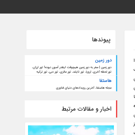
پیوندها
دور زمین
دور زمین | سفر به دور زمین هیچوقت اینقدر آسون نبوده! تور ارزان،
تور لحظه آخری، اروپا، تور تایلند، تور مالزی، تور دبی، تور ترکیه
هاستفا
مجله هاستفا، آخرین رویدادهای دنیای فناوری
اخبار و مقالات مرتبط