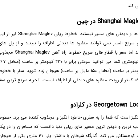
ی کند.
قطار های سریع السیر محل مناسبی برای دیدن منظره ها و دیدنی های مسیر نیستند. خطوط ریلی Shanghai Maglev نی
سریع السیر نمی توانید منظره ها دیدنی اطراف را ببینید و از پل های
ترسناکی که در حال عبور از آن ها هستید را دیدن کنید اما سفر با قطار های سریع خطوط راه آهن nghai Maglev
کنندهیت های خاص خود را دارد. در این سفر 30577 کیلومتری شما می توانید سرعتی برابر با 430 کیلوم
مایل بر ساعت) را تجربه کنید و از سرعت میانه 241 کیلومتر بر ساعت (معادل 150 مایل بر ساعت) هیجان زده شوید. سفر با خطو
ه کمتر از رویت منظره های دیدنی از اطراف نیست. تجربه سریع ترین سفر
انگیز است که شما را به سفری خاطره انگیز و مجذوب کننده می برد. خطوط
ید بتوان یکی از جالب ترین و دیدن ترین مسیر های ریلی دنیا دانست که مسافران را در یک
قطار بخار قدیمی راهی مسیر های پر پیچ و خم و باریک کوهستانی می کند. گذرگاه شیطان با داشتن پلی 31 متری یکی از هی