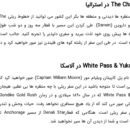
برای دیدن دور افتاده ترین منطقه ها استرالیا و دیدن منظره ها دیدنی و منطقه ها بکر این کشور می توا
Chan بلیت قطاری تهیه کنید بین آدلاید (Adelaide) و داروین (Darwin). طی کردن این مسیر با قطار سه روز و دو شب طو
 ها پیش روی خود لذت ببرید و سفری دلپذیر را تجربه کنید. جالب است
 سال پیش تاسیس شده است. در طی این سفر از رشته کوه های فلیندرز نیز عبور خواهید کرد و در
هنگام سفر با قطار های این مسیر ریلی از پلی معلق به نام پل کاپیتان ویلیام مور (Captain William Moore) عبور خواهید کر
ه کافی است تا متوجه باشید در این سفر ریلی با چه منظره ها بی نظیر، هیجان
انگیز و دیدنی روبرو خواهید شد. مسیر ریلی White Pass & Yukon که در سال 1890 میلادی و در زمان ndike Gold Rush
ی عبور می کند که از یاد هیچ مسافری نخواهد رفت. حیات وحش و تندرا
آلاسکا بخشی از دیدنی های منظره ها بی نظیر این سفر ریلی است. هنگامی که قطارi Star