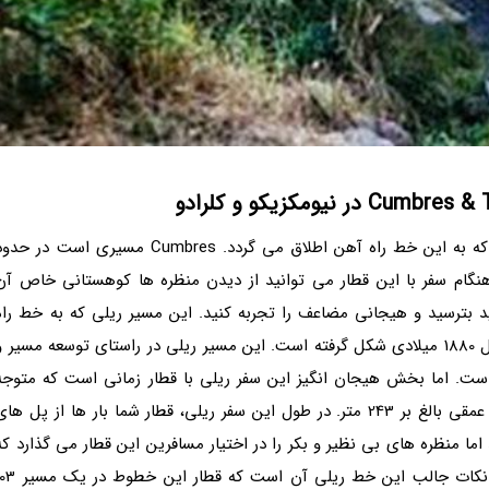
طولانی ترین مسیر ریلی کوهستانی آمریکا لقبی است که به این خط راه آهن اطلاق می گردد. Cumbres مسیری است در ح
ست. هنگام سفر با این قطار می توانید از دیدن منظره ها کوهستانی خاص آن
 بترسید و هیجانی مضاعف را تجربه کنید. این مسیر ریلی که به خط راه
آهن Cumbres & Toltec Scenic اختصاص دارد در سال 1880 میلادی شکل گرفته است. این مسیر ریلی در راستای توسعه مسیر 
 ساخته شد که به Rio Grande مشهور است. اما بخش هیجان انگیز این سفر ریلی با قطار زمانی است که متوجه
می شوید در حال عبور از دره Toltec Gorge هستید با عمقی بالغ بر 243 متر. در طول این سفر ریلی، قطار شما بار ها از پل ها
اما منظره های بی نظیر و بکر را در اختیار مسافرین این قطار می گذارد که
همچون سفری تفریحی، جالب و دیدنی است. از دیگر نکات جالب این خط ریلی آن است که قطا