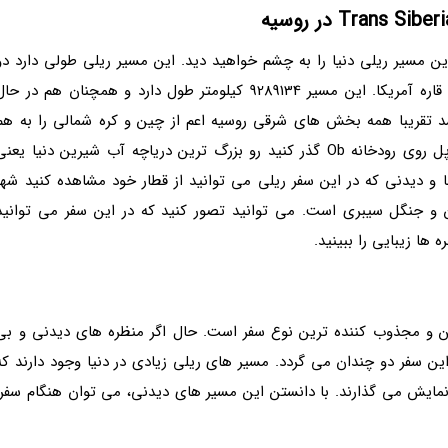
خطوط ریلی Trans Siberian طولانی ترین مسیر ریلی دنیا را به چشم خواهید دید. این مسیر ریلی طولی دارد د
برابر طول قاره آمریکا. اشتباه ننموده اید. دو برابر طول قاره آمریکا. این مسیر 9289134 کیلومتر طول دارد و همچنان هم در ح
خط ریلی که در سال 1916 تاسیس شد تقریبا همه بخش های شرقی روسیه اعم از چین و کره شمالی را به هم
متصل نموده است. در سفر با این قطار می توانید از پل روی رودخانه Ob گذر کنید رو بزرگ ترین دریاچه آب شیرین دنیا یعن
نظره ها زیبا و دیدنی که در این سفر ریلی می توانید از قطار خود مشاهده کنید شهر
ر بزرگ چین، کرملین و جنگل سیبری است. می توانید تصور کنید که در این سفر می توانید
ها زیبایی را ببینید.
ین و مجذوب کننده ترین نوع سفر است. حال اگر منظره های دیدنی و بی
ن سفر دو چندان می گردد. مسیر های ریلی زیادی در دنیا وجود دارند که
نمایش می گذارند. با دانستن این مسیر های دیدنی، می توان هنگام سفر،