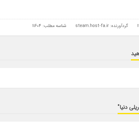
گردآورنده:
steam.host-fa.ir
شناسه مطلب: 11604
هید
یلی دنیا"