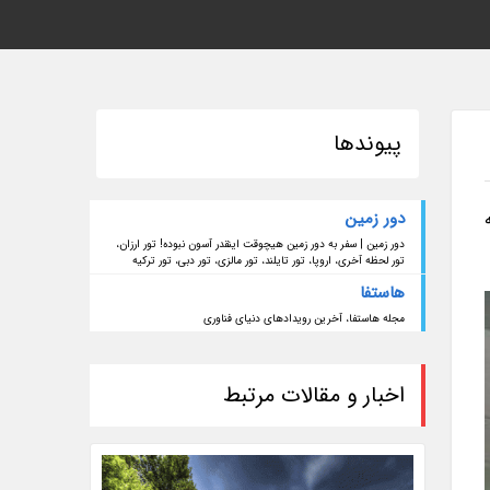
پیوندها
دور زمین
دور زمین | سفر به دور زمین هیچوقت اینقدر آسون نبوده! تور ارزان،
تور لحظه آخری، اروپا، تور تایلند، تور مالزی، تور دبی، تور ترکیه
هاستفا
مجله هاستفا، آخرین رویدادهای دنیای فناوری
اخبار و مقالات مرتبط