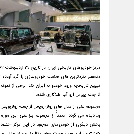
منحصر بفردترین های صنعت خودروسازی را گرد آورده تا عل
تبیین تاریخچه ورود خودرو به ایران کند. برخی از نمون
از جمله پیرس ارو آب طلاکاری شده.
بخش دیگری از خودروهای موجود در این مرکز اختصاص ب
کانتاش، فراری سوپر فست 500، بیتزارینی، چند مدل پورشه مانند پورشه مدل 356، پورشه 911 توربو و…اشاره کرد.