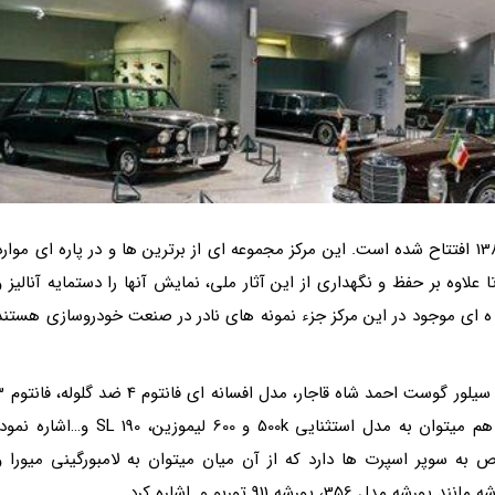
مرکز خودروهای تاریخی ایران در تاریخ 29 اردیبهشت 1382 افتتاح شده است. این مرکز مجموعه ای از برترین ها و در پاره ای موار
اوه بر حفظ و نگهداری از این آثار ملی، نمایش آنها را دستمایه آنالیز و
ه ه ای موجود در این مرکز جزء نمونه های نادر در صنعت خودروسازی هستند
مجموعه غنی از مدل های رولز-رویس از جمله رولزرویس سیلور گوس
و...دیده می گردد. ضمناًًً از مجموعه بنز غنی این موزه هم میتوان به مدل استثنایی 500k و 600 لیموزین، 190 SL و…اشاره 
ه سوپر اسپرت ها دارد که از آن میان میتوان به لامبورگینی میورا و