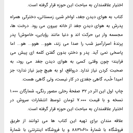
اختیار علاقمندان به مباحث این حوزه قرار گرفته است.
کتاب به هوای دیدن جغد، اواخر شبی زمستانی، دخترکی همراه
پدرش به هوای دیدنِ جغد از خانه بیرون می رود. درخت ها،
مجسمه وار بی حرکت اند و دنیا مانند رؤیایی، خاموش! پدر
پرندۀ اسرارآمیز شب را صدا می زند، هوو... هوو... هو... اما
پاسخی نمی آید. پدر و دختر، بدون گفتن کلمه ای پیش می
فرایند؛ چون وقتی کسی به هوای دیدن جغد می رود، به
صحبت کردن نیاز ندارد. درواقع، او به هیچ چیز نیاز ندارد؛ جز
امید! خُب، گاهی جغدی در کار نیست، ولی گاهی هست.
چاپ اول این اثر در 32 صفحۀ رحلی مصور رنگی، شمارگان 1.000
نسخه و با قیمت 7.000 تومان توسط انتشارات سروش در
اختیار علاقمندان به مباحث این حوزه قرار گرفته است.
علاقه مندان برای تهیه این کتاب ها می توانند از طریق
فروشگاه با شمارۀ 88310610 و یا فروشگاه اینترنتی با شمارۀ