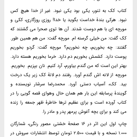
کتاب کک به تنور، یکی بود یکی نبود. غیر از خدا هیچ کس
نبود. هرکی بندۀ خداست بگوید یا خدا! روزی روزگاری، ککی و
مورچه ای با هم دوست شدند. آن ها توی صحرا می گشتند که
کک گفت: من خیلی گرسنه ام. مورچه گفت: من هم همین طور.
گفتند: چه بخوریم، چه نخوریم؟ مورچه گفت: گردو بخوریم
پوست دارد. کشمش بخوریم دم دارد. خرما بخوریم هسته دارد.
بهتر این است که من گندم بیاورم، آرد کنیم. نان بپزیم. بخوریم.
مورچه از لانه اش گندم آورد. رفتند دم لانۀ کک زیر یک درخت
بید. کک، آسیاب دستی آورد. محمدرضا سرشار نویسنده و
گویندۀ پرسابقه این بار هم همان حال وهوای قصه گویی را در
کتاب آورده است و برای عظیم ترها خاطرۀ ظهر جمعه را زنده
می کند و برای بچه آغوش پرمهر پدر و مادر را.
چاپ اول این اثر در 16 صفحۀ خشتی مصور رنگی، شمارگان
1.000 نسخه و با قیمت 2.500 تومان توسط انتشارات سروش در