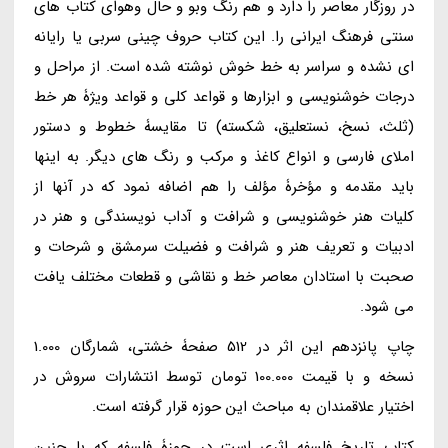
در روزگار معاصر را دارد و هم رنگ وبو و حال وهوای کتاب های
سنتی فرهنگ ایرانی را. این کتاب حروف چینی سربی یا رایانه
ای نشده و سراسر به خط خوش نوشته شده است. از مراحل و
درجات خوشنویسی و ابزارها و قواعد کلی و قواعد ویژۀ هر خط
(ثلث، نسخ، نستعلیق، شکسته) تا مقایسۀ خطوط و دستور
املای فارسی و انواع کاغذ و مرکب و رنگ های دیگر. به اینها
باید مقدمه و مؤخرۀ مؤلف را هم اضافه نمود که در آنها از
کلیات هنر خوشنویسی و شرافت و آداب نویسندگی و هنر در
ادبیات و تعریف هنر و شرافت و فضیلت سرمشق و شرحات و
صحبت با استادان معاصر خط و نقاشی و قطعات مختلف یافت
می شود.
چاپ پانزدهم این اثر در 512 صفحۀ خشتی، شمارگان 1.000
نسخه و با قیمت 100.000 تومان توسط انتشارات سروش در
اختیار علاقمندان به مباحث این حوزه قرار گرفته است.
کتاب تاریخ فلسفه اثری است در حوزۀ فلسفه که با چنین