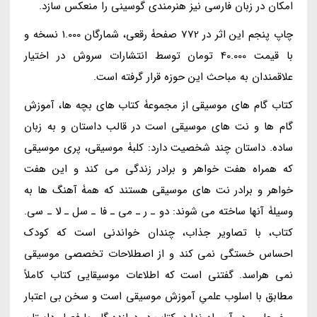
امکان در زبان فارسی نیز هنرمندی گوسینی را منعکس سازد.
چاپ پنجم این اثر در 772 صفحۀ رقعی، شمارگان 1.000 نسخه و
با قیمت 40.000 تومان توسط انتشارات سروش در اختیار
علاقمندان به مباحث این حوزه قرار گرفته است.
کتاب گام های موسیقی از مجموعۀ کتاب های بچه ها، آموزش
گام ها و نت های موسیقی است در قالب داستان و به زبان
ساده. داستان چند شخصیت دارد: کلبۀ موسیقی، پری موسیقی
که همراه هفت خواهر و برادر زندگی می کند و این هفت
خواهر و برادر نت های موسیقی هستند که همۀ آهنگ ها به
وسیلۀ آنها ساخته می شوند: دو ـ ر ـ می ـ فا ـ سل ـ لا ـ سی.
کتاب، با تصاویر جذاب، چندان خواندنی است که کودک
احساس خستگی نمی کند و از اصطلاحات تخصصی موسیقی
نمی هراسد. گفتنی است که اطلاعات موسیقایی کتاب کاملاً
مطابق با اسلوب علمیِ آموزش موسیقی است و سخن بی اعتبار