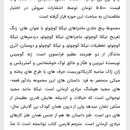
قیمت 5.500 تومان توسط انتشارات سروش در اختیار
علاقمندان به مباحث این حوزه قرار گرفته است.
مجموعة پنج جلدی ماجراهای نیکلا کوچولو با عنوان­ های: زنگ
تفریح نیکلا کوچولو، ماجراهای نیکلا کوچولو، دردسرهای نیکلا
کوچولو، تعطیلات نیکلا کوچولو، و نیکلا کوچولو و دوستان، اثری
ماندگار از دو هنرمند عظیم فرانسوی است: رُنه گوسینی
نویسندة تیزبین و طنّاز و خالق لوک خوش­شانس و آستریکس و
ژان ژاک سامبه کاریکاتوریست جرف ه­ای با طرح ­های پخته و
سبکی منحصر به فرد. داستان ­های این مجموعه یادآور قصه­
های مجید هوشنگ مرادی کرمانی است. نیکلا مانند مجید
نوجوانی است که خیالات و اندیشه­ هایش قدری عظیم­تر از
سنّش نشان می­دهد ولی از درون همان کودک بی­ آلایش سال­
های دور است. طنز داستان ­ها هم از جنس همان طنز کارهای
مرادی کرمانی است. مترجم فارسی کتاب توانسته است تا حدّ