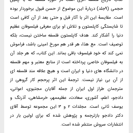
حجمی (9جلد) دربارۀ این موضوع از حسن قبول برخوردار بوده
است. مقایسۀ این اثر با آثار قبل و حتی بعد از آن کافی است
تا شایستگی کاپلستون و تلاش او برای معرفی فیلسوفان عظیم
دنیا را آشکار کند. هدف کاپلستون فلسفه ساختن نیست، بلکه
توصیف است. مع هذا، هر قدر هم مورخ امینی باشد، فراموش
نمی کند که خود فیلسوف باقی بماند. این کتاب، که هر جلد آن
به فیلسوفان خاصی پرداخته است از منابع معتبر و مهم فلسفه
در دانشگاه های دنیا و ایران است و هیچ علاقه مند فلسفه ای
از آن بی نیاز نیست. ترجمۀ این اثر پرحجم کار گروهی از
مترجمان طراز اول ایران از جمله آقایان مجتبوی، اعوانی،
دادجو، اعلم، آشوری، سعادت، عظیممهر، خرمشاهی، آذرنگ و
یوسف ثانی است. مجلدات 2 و 3 این مجموعه توسط آقای
دکتر دادجو بازترجمه و پژوهش شده که برای اولین بار در
انتشارات سروش منتشر شده است.