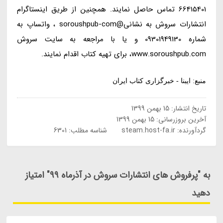
66415401 تماس حاصل نمایند. همچنین از طریق اینستاگرام
انتشارات سروش به نشانی@soroushpub-com ، واتساپ به
شماره 09301949130 و یا با مراجعه به سایت سروش
www.soroushpub.com، برای تهیه کتاب اقدام نمایند.
منبع: ایبنا - خبرگزاری کتاب ایران
تاریخ انتشار:
15 بهمن 1399
آخرین بروزرسانی:
15 بهمن 1399
گردآورنده:
steam.host-fa.ir
شناسه مطلب: 6301
به "پرفروش های انتشارات سروش در آذرماه 99" امتیاز
دهید