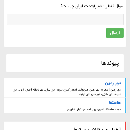
سوال اتفاقی: نام پایتخت ایران چیست؟
ارسال
پیوندها
دور زمین
دور زمین | سفر به دور زمین هیچوقت اینقدر آسون نبوده! تور ارزان، تور لحظه آخری، اروپا، تور
تایلند، تور مالزی، تور دبی، تور ترکیه
هاستفا
مجله هاستفا، آخرین رویدادهای دنیای فناوری
اخبار و مقالات مرتبط