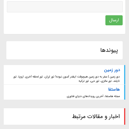
ارسال
پیوندها
دور زمین
دور زمین | سفر به دور زمین هیچوقت اینقدر آسون نبوده! تور ارزان، تور لحظه آخری، اروپا، تور
تایلند، تور مالزی، تور دبی، تور ترکیه
هاستفا
مجله هاستفا، آخرین رویدادهای دنیای فناوری
اخبار و مقالات مرتبط