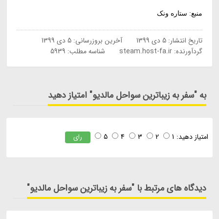
منبع: ستاره ونک
تاریخ انتشار:
5 دی 1399
آخرین بروزرسانی:
5 دی 1399
گردآورنده:
steam.host-fa.ir
شناسه مطلب: 5939
به "سفر به زیباترین سواحل مالدیو" امتیاز دهید
امتیاز دهید:
1
2
3
4
5
رای
دیدگاه های مرتبط با "سفر به زیباترین سواحل مالدیو"