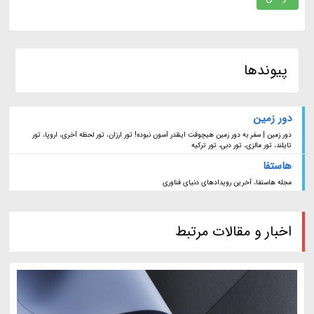
پیوندها
دور زمین
دور زمین | سفر به دور زمین هیچوقت اینقدر آسون نبوده! تور ارزان، تور لحظه آخری، اروپا، تور
تایلند، تور مالزی، تور دبی، تور ترکیه
هاستفا
مجله هاستفا، آخرین رویدادهای دنیای فناوری
اخبار و مقالات مرتبط