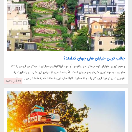
جالب ترین خیابان های جهان کدامند؟
وسیع ترین: خیابان نهم جولای در بوئنوس آیرس؛ آرژانتیناین خیابان در بوئنوس آیرس با 144
متر پهنا، وسیع ترین خیابان در جهان است. اگر قصد عبور از عرض این خیابان را دارید، به
تنهایی نمی توانید این کار را انجام دهید. افراد داوطلبی هستند که به شما در عبور امن از...
13 آبان 1403