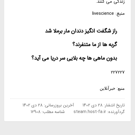
زندگی می کنند.
منبع: livescience
راز شگفت انگیز دندان مار برملا شد
گربه ها از ما متنفرند؟
بدون ماهی ها چه بلایی سر دریا می آید؟
227227
منبع: خبرآنلاین
تاریخ انتشار:
28 دی 1402
آخرین بروزرسانی:
28 دی 1402
گردآورنده:
steam.host-fa.ir
شناسه مطلب: 12908