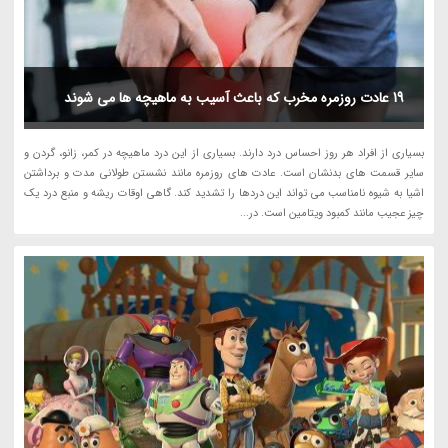
19 عادت روزمره مخرب که باعث آسیب به ماهیچه ها می شوند
بسیاری از افراد هر روز احساس درد دارند. بسیاری از این درد ماهیچه در کمر، زانو، گردن و
سایر قسمت های بدنشان است. عادت های روزمره مانند نشستن طولانی مدت و برداشتن
اشیا به شیوه نامناسب می تواند این دردها را تشدید کند. گاهی اوقات ریشه و منبع درد یک
چیز عجیب مانند کمبود ویتامین است. در...