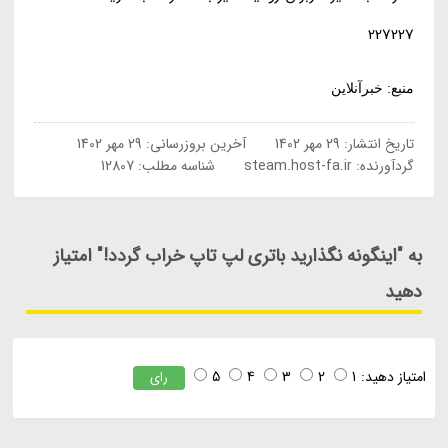
227227
منبع: خبرآنلاین
تاریخ انتشار:
29 مهر 1402
آخرین بروزرسانی:
29 مهر 1402
گردآورنده:
steam.host-fa.ir
شناسه مطلب: 12807
به "اینگونه نگذارید باتری لپ تاپ خراب گردد!" امتیاز
دهید
امتیاز دهید:
1
2
3
4
5
رای