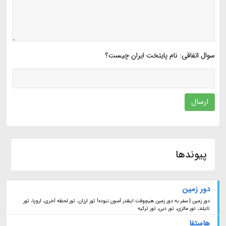
سوال اتفاقی: نام پایتخت ایران چیست؟
ارسال
پیوندها
دور زمین
دور زمین | سفر به دور زمین هیچوقت اینقدر آسون نبوده! تور ارزان، تور لحظه آخری، اروپا، تور
تایلند، تور مالزی، تور دبی، تور ترکیه
هاستفا