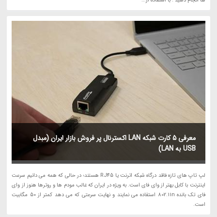
ها انجام دهید . با استفاده از...
معرفی 5 کارت شبکه LAN اکسترنال پر فروش بازار ایران (مبدل
USB به LAN)
لپ تاپ های تازه فاقد درگاه شبکه اترنت یا RJ45 هستند؛ در حالی که همه می دانیم سرعت
اینترنت با کابل بهتر از وای فای است. به ویژه در ایران که غالب مودم ها و روترها هنوز از وای
فای تک بانده 802.11n استفاده می نمایند و نهایت سرعتی که می دهد کمتر از 50 مگابیت
است.