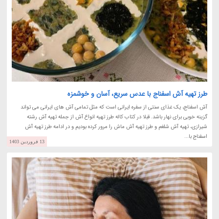
طرز تهیه آش اسفناج با عدس سریع، آسان و خوشمزه
آش اسفناج، یک غذای سنتی از سفره ایرانی است که مثل تمامی آش های ایرانی می تواند
گزینه خوبی برای نهار باشد. قبلا در کتاب کاله طرز تهیه انواع آش از جمله تهیه آش رشته
شیرازی، تهیه آش شلغم و طرز تهیه آش ماش را مرور کرده بودیم و در ادامه طرز تهیه آش
اسفناج با...
13 فروردین 1403