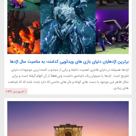
برترین اژدهایان دنیای بازی های ویدئویی کدامند؛ به مناسبت سال اژدها
اژدها همیشه در دنیای فانتزی اهمیت داشته و یکی از مجذوب کننده ترین موجودات دنیای
تفریح است. اژدها را نمیتوان یک دایناسور دانست ولی قطعاً از آن الهام گرفته است و برای
مثال ظاهر این موجود با دست های کوتاه و بال های خاصی که دارد باعث شده که که شباهت
های زیادی...
1 فروردین 1403