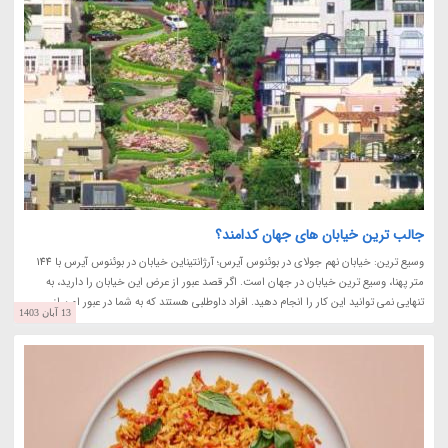
جالب ترین خیابان های جهان کدامند؟
وسیع ترین: خیابان نهم جولای در بوئنوس آیرس؛ آرژانتیناین خیابان در بوئنوس آیرس با 144
متر پهنا، وسیع ترین خیابان در جهان است. اگر قصد عبور از عرض این خیابان را دارید، به
تنهایی نمی توانید این کار را انجام دهید. افراد داوطلبی هستند که به شما در عبور امن از...
13 آبان 1403