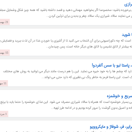
 برخورده باشید؛ مخصوصا اگر بخواهید مهمانی دهید و قصد داشته باشید که همه چیز شکل وشمایل مجل
می نمایند سالاد شیرازی یک سالاد چغر و بدبدن برای تزئین کردن...
21 بهمن 1403
 شوید
است که چه دکوراسیونی برای آن انتخاب می کنید تا از آشپزی یا خوردن غذا در آن لذت ببرید و فضایش ب
انه بیشتر از اتاق نشیمن یا اتاق های دیگر خانه است، پس چیدمان...
15 بهمن 1403
پاستا لبو با سس آلفردو!
دارد که چشم ها را به خود خیره می نماید. این را هم درست مانند دیگر می توانید به روش های مختلف
یک است. این پاستا قرمز به خاطر رنگ بی نظیری که دارد حتی می تواند...
11 مهر 1403
سریع و خوشمزه
 بسیار خوشمزه است که همراه با سالاد شیرازی مصرف می شود. این غذای خوشمزه را حتما باید با برنج 
ه و اصیل بدون گوشت را مرور کرده بودیم و در ادامه طرز تهیه...
1 مرداد 1403