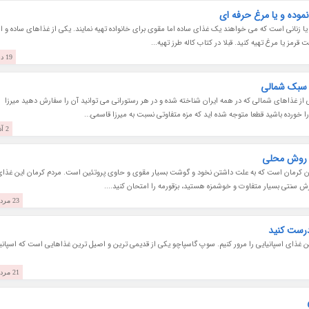
وده و یا مرغ حرفه ای
ا زنانی است که می خواهند یک غذای ساده اما مقوی برای خانواده تهیه نمایند. یکی از غذاهای ساده و ال
رمز یا مرغ تهیه کنید. قبلا در کتاب کاله طرز تهیه...
19 دی 1402
ه سبک شمالی
ز غذاهای شمالی که در همه ایران شناخته شده و در هر رستورانی می توانید آن را سفارش دهید میرزا
 خورده باشید قطعا متوجه شده اید که مزه متفاوتی نسبت به میرزا قاسمی...
2 آذر 1402
ه روش محلی
تان کرمان است که به علت داشتن نخود و گوشت بسیار مقوی و حاوی پروتئین است. مردم کرمان این غذا
ورش سنتی بسیار متفاوت و خوشمزه هستید، بزقورمه را امتحان کنید....
23 مرداد 1402
درست کنید
 غذای اسپانیایی را مرور کنیم. سوپ گاسپاچو یکی از قدیمی ترین و اصیل ترین غذاهایی است که اسپانی
21 مرداد 1402