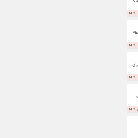
اله
واع
رای
ه