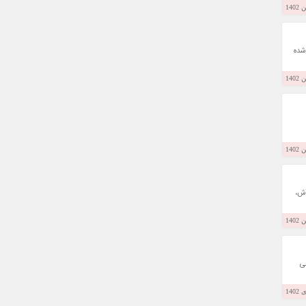
شده
آش،
ی