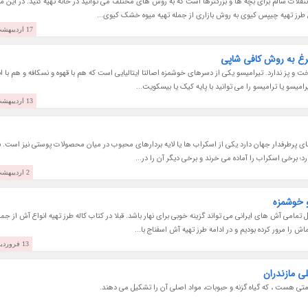
ت سالم برای بچه ها و بزرگترها است که به روش های مختلف می توانید در خانه تهیه کنید. در این مق
طرز تهیه چیپس کیوی به روش بازاری از جمله تهیه میوه خشک کیوی...
17 اردیبهشت 1403
رغ به روش کافی شاپی
و پز ندارد. تیرامیسو یکی از دسرهای خوشمزه اصالتا ایتالیایی است که هم با قهوه و نسکافه و هم با ان
یسو یا ترامیسو را می توانید با پایه کیک یا بیسکویت...
13 اردیبهشت 1403
 های پرطرفدار جهان دارد یکی از اسکراب ها یا لایه بردارهای محبوب در میان محصولات پوستی نیز است. ب
؛ برخی اسکراب را آماده می خرند و برخی دیگر آن را در...
2 اردیبهشت 1403
و خوشمزه
مامی آش های ایرانی می تواند گزینه خوبی برای نهار باشد. قبلا در کتاب کاله طرز تهیه انواع آش از جمل
را مرور کرده بودیم و در ادامه طرز تهیه آش اسفناج با...
13 فروردین 1403
ی مازندران
ی هست ، که گیاه گزنه و حبوبات، مواد اصلی آن را تشکیل می دهند.