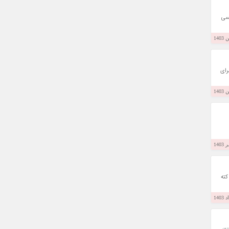
سی
رای
کته