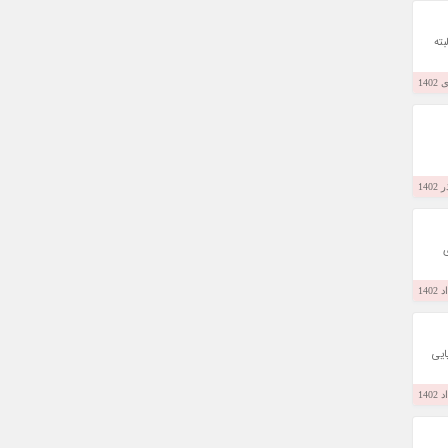
بته
ی
ایی