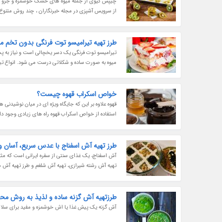
چیپس کیوی از جمله میوه های خشک خوشمزه و جزو تنقلا
از سرویس آشپزی در مجله خبرنگاران ، چند روش متنوع 
طرز تهیه تیرامیسو توت فرنگی بدون تخم م
تیرامیسو توت فرنگی یک دسر یخچالی است و نیاز به پخت 
میوه به صورت ساده و شکلاتی درست می شود. انواع تیرام
خواص اسکراب قهوه چیست؟
قهوه علاوه بر این که جایگاه ویژه ای در میان نوشیدنی
استفاده از خواص اسکراب قهوه راه های زیادی وجود دارد
طرز تهیه آش اسفناج با عدس سریع، آسان 
آش اسفناج، یک غذای سنتی از سفره ایرانی است که مثل ت
تهیه آش رشته شیرازی، تهیه آش شلغم و طرز تهیه آش ماش 
طرزتهیه آش گزنه ساده و لذیذ به روش محل
آش گزنه یک پیش غذا یا اش خوشمزه و مفید برای سلامت